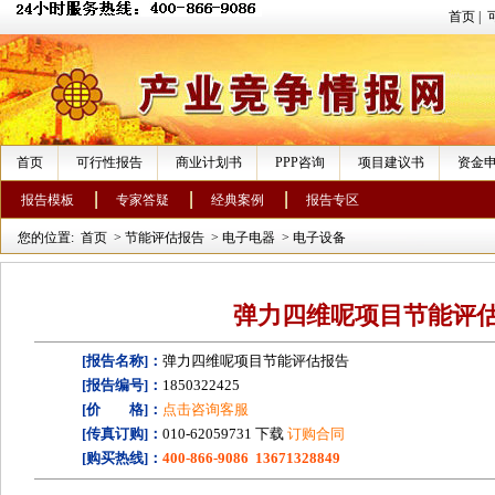
首页
|
首页
可行性报告
商业计划书
PPP咨询
项目建议书
资金
报告模板
专家答疑
经典案例
报告专区
您的位置:
首页
>
节能评估报告
>
电子电器
>
电子设备
弹力四维呢项目节能评
[报告名称]：
弹力四维呢项目节能评估报告
[报告编号]：
1850322425
[价 格]：
点击咨询客服
[传真订购]：
010-62059731 下载
订购合同
[购买热线]：
400-866-9086 13671328849