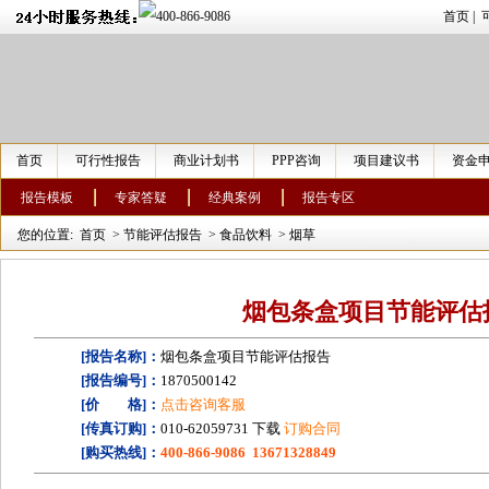
首页
|
首页
可行性报告
商业计划书
PPP咨询
项目建议书
资金
报告模板
专家答疑
经典案例
报告专区
您的位置:
首页
>
节能评估报告
>
食品饮料
>
烟草
烟包条盒项目节能评估
[报告名称]：
烟包条盒项目节能评估报告
[报告编号]：
1870500142
[价 格]：
点击咨询客服
[传真订购]：
010-62059731 下载
订购合同
[购买热线]：
400-866-9086 13671328849