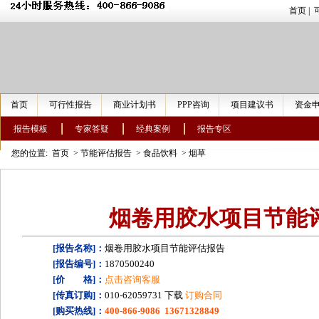
首页
|
首页
可行性报告
商业计划书
PPP咨询
项目建议书
资金
报告模板
专家答疑
经典案例
报告专区
您的位置:
首页
>
节能评估报告
>
食品饮料
>
烟草
烟卷用胶水项目节能
[报告名称]：
烟卷用胶水项目节能评估报告
[报告编号]：
1870500240
[价 格]：
点击咨询客服
[传真订购]：
010-62059731 下载
订购合同
[购买热线]：
400-866-9086 13671328849