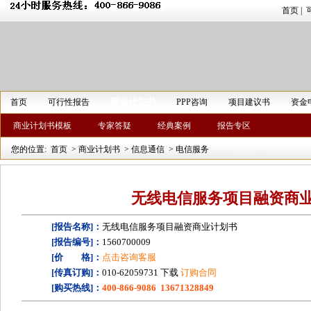
首页
|
商业计划书
首页
可行性报告
PPP咨询
项目建议书
资金
商业计划书模板
专家答疑
经典案例
报告专区
您的位置:
首页
>
商业计划书
>
信息通信
>
电信服务
无线电信服务项目融资商
[报告名称]：
无线电信服务项目融资商业计划书
[报告编号]：
1560700009
[价 格]：
点击咨询客服
[传真订购]：
010-62059731 下载
订购合同
[购买热线]：
400-866-9086 13671328849