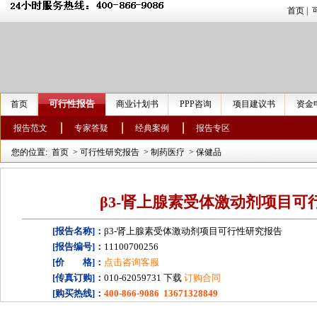
首页
|
可行性报告
首页
商业计划书
PPP咨询
项目建议书
资金
报告范文
专家答疑
经典案例
报告专区
您的位置:
首页
>
可行性研究报告
>
制药医疗
>
保健品
β3-肾上腺素受体激动剂项目可
[报告名称]：
β3-肾上腺素受体激动剂项目可行性研究报告
[报告编号]：
11100700256
[价 格]：
点击咨询客服
[传真订购]：
010-62059731 下载
订购合同
[购买热线]：
400-866-9086 13671328849