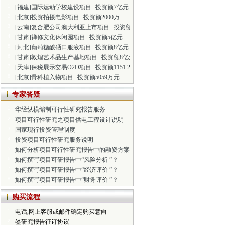
1
[福建]国际运动学校建设项目--投资额7亿元
2
[北京]投资拍摄电影项目--投资额2000万
3
[云南]复合肥公司澳大利亚上市项目--投资额2.14亿元
4
[甘肃]禅修文化休闲园项目--投资额5亿元
5
[河北]葡萄糖酸硒口服液项目--投资额8亿元
6
[甘肃]敦煌艺术品生产基地项目--投资额8亿元
7
[天津]保税展示交易O2O项目--投资额1151.2万元
8
[北京]骨科植入物项目--投资额5059万元
专家答疑
1
华经纵横编制可行性研究报告服务
2
项目可行性研究之项目供电工程设计说明
3
国家现行投资管理制度
4
投资项目可行性研究服务说明
5
如何分析项目可行性研究报告中的融资方案
6
如何撰写项目可研报告中“风险分析 ”？
7
如何撰写项目可研报告中“经济评价 ”？
8
如何撰写项目可研报告中“财务评价 ”？
购买流程
1
电话,网上客服或邮件确定购买意向
2
签研究报告征订协议