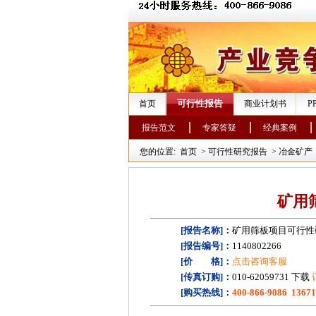
可行性报告
首页
商业计划书
P
报告范文
专家答疑
经典案例
您的位置:
首页
>
可行性研究报告
>
冶金矿产
矿用
[报告名称]：
矿用筛板项目可行性
[报告编号]：
1140802266
[价 格]：
点击咨询客服
[传真订购]：
010-62059731 下载
[购买热线]：
400-866-9086 1367