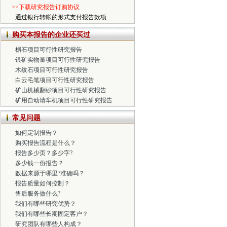
>>下载研究报告订购协议
3
通过银行转帐的形式支付报告款项
购买本报告的企业还买过
1
榍石项目可行性研究报告
2
银矿实物量项目可行性研究报告
3
木纹石项目可行性研究报告
4
白云毛笔项目可行性研究报告
5
矿山机械翻砂项目可行性研究报告
6
矿用自动请车机项目可行性研究报告
常见问题
1
如何定制报告？
2
购买报告流程是什么？
3
报告多少页？多少字?
4
多少钱一份报告？
5
数据来源于哪里?准确吗？
6
报告质量如何控制？
7
售后服务做什么?
8
我们有哪些研究优势？
9
我们有哪些长期固定客户？
10
研究团队有哪些人构成？