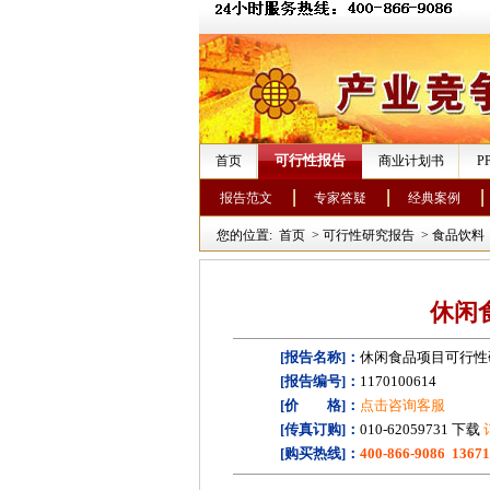
可行性报告
首页
商业计划书
P
报告范文
专家答疑
经典案例
您的位置:
首页
>
可行性研究报告
>
食品饮料
休闲
[报告名称]：
休闲食品项目可行性
[报告编号]：
1170100614
[价 格]：
点击咨询客服
[传真订购]：
010-62059731 下载
[购买热线]：
400-866-9086 1367