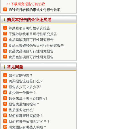
>>下载研究报告订购协议
3
通过银行转帐的形式支付报告款项
购买本报告的企业还买过
1
芹菜粉项目可行性研究报告
2
干混砂浆线项目可行性研究报告
3
食品磷酸项目可行性研究报告
4
食品三聚磷酸钠项目可行性研究报告
5
食品饮品项目可行性研究报告
6
食用色油项目可行性研究报告
常见问题
1
如何定制报告？
2
购买报告流程是什么？
3
报告多少页？多少字?
4
多少钱一份报告？
5
数据来源于哪里?准确吗？
6
报告质量如何控制？
7
售后服务做什么?
8
我们有哪些研究优势？
9
我们有哪些长期固定客户？
10
研究团队有哪些人构成？