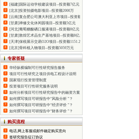
1
[福建]国际运动学校建设项目--投资额7亿元
2
[北京]投资拍摄电影项目--投资额2000万
3
[云南]复合肥公司澳大利亚上市项目--投资额2.14亿元
4
[甘肃]禅修文化休闲园项目--投资额5亿元
5
[河北]葡萄糖酸硒口服液项目--投资额8亿元
6
[甘肃]敦煌艺术品生产基地项目--投资额8亿元
7
[天津]保税展示交易O2O项目--投资额1151.2万元
8
[北京]骨科植入物项目--投资额5059万元
专家答疑
1
华经纵横编制可行性研究报告服务
2
项目可行性研究之项目供电工程设计说明
3
国家现行投资管理制度
4
投资项目可行性研究服务说明
5
如何分析项目可行性研究报告中的融资方案
6
如何撰写项目可研报告中“风险分析 ”？
7
如何撰写项目可研报告中“经济评价 ”？
8
如何撰写项目可研报告中“财务评价 ”？
购买流程
1
电话,网上客服或邮件确定购买意向
2
签研究报告征订协议