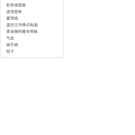
彩色墙面板
波浪垫铁
窗帘线
遥控立升降式电扇
香港脚抑菌专用袜
气室
锯手柄
钳子