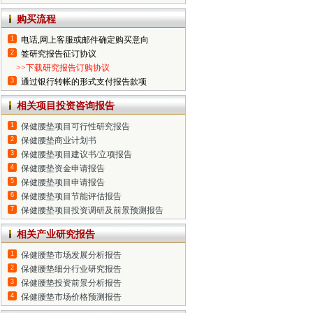
购买流程
1
电话,网上客服或邮件确定购买意向
2
签研究报告征订协议
>>下载研究报告订购协议
3
通过银行转帐的形式支付报告款项
相关项目投资咨询报告
1
保健腰垫项目可行性研究报告
2
保健腰垫商业计划书
3
保健腰垫项目建议书/立项报告
4
保健腰垫资金申请报告
5
保健腰垫项目申请报告
6
保健腰垫项目节能评估报告
7
保健腰垫项目投资调研及前景预测报告
相关产业研究报告
1
保健腰垫市场发展分析报告
2
保健腰垫细分行业研究报告
3
保健腰垫投资前景分析报告
4
保健腰垫市场价格预测报告