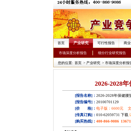
产业研究
首页
可行性报告
商业
市场深度分析报告
细分行业研究报告
您的位置:
首页
>
产业研究
>
市场深度分析报
2026-20
[报告名称]：
2026-2028年保
[报告编号]：
20100701129
[价 格]：
电子版：6600元
文
[传真订购]：
010-62059731 下载
[购买热线]：
400-866-9086 1367