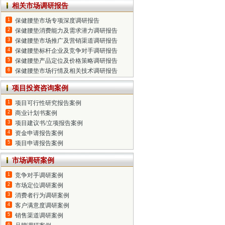
相关市场调研报告
1
保健腰垫市场专项深度调研报告
2
保健腰垫消费能力及需求潜力调研报告
3
保健腰垫市场推广及营销渠道调研报告
4
保健腰垫标杆企业及竞争对手调研报告
5
保健腰垫产品定位及价格策略调研报告
6
保健腰垫市场行情及相关技术调研报告
项目投资咨询案例
1
项目可行性研究报告案例
2
商业计划书案例
3
项目建议书/立项报告案例
4
资金申请报告案例
5
项目申请报告案例
市场调研案例
1
竞争对手调研案例
2
市场定位调研案例
3
消费者行为调研案例
4
客户满意度调研案例
5
销售渠道调研案例
6