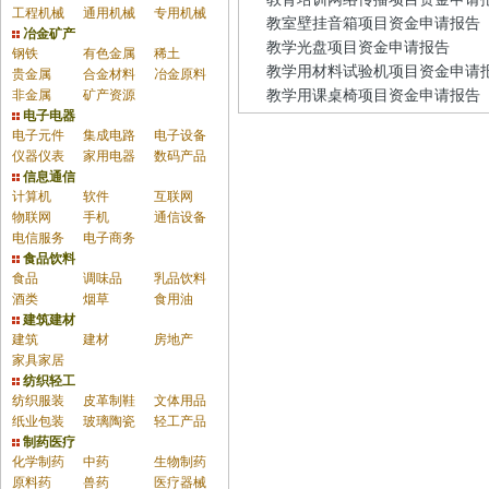
工程机械
通用机械
专用机械
教室壁挂音箱项目资金申请报告
冶金矿产
教学光盘项目资金申请报告
钢铁
有色金属
稀土
教学用材料试验机项目资金申请
贵金属
合金材料
冶金原料
非金属
矿产资源
教学用课桌椅项目资金申请报告
电子电器
电子元件
集成电路
电子设备
仪器仪表
家用电器
数码产品
信息通信
计算机
软件
互联网
物联网
手机
通信设备
电信服务
电子商务
食品饮料
食品
调味品
乳品饮料
酒类
烟草
食用油
建筑建材
建筑
建材
房地产
家具家居
纺织轻工
纺织服装
皮革制鞋
文体用品
纸业包装
玻璃陶瓷
轻工产品
制药医疗
化学制药
中药
生物制药
原料药
兽药
医疗器械