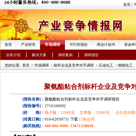
首页
|
市场调研
首页
产业研究
可行性报告
商业计划书
资金申
业务介绍
解决方案
调研案例
调研报告
您的位置:
首页
>
市场调研
>
标杆企业及竞争对手调研
>
石油化工
>
精细化工
聚氨酯粘合剂标杆企业及竞争
[报告名称]：
聚氨酯粘合剂标杆企业及竞争对手调研报告
[报告编号]：
2710106092
[价 格]：
电子版：12600元
文本版：12800元
点击咨询客
[传真订购]：
010-62059731 下载
订购合同
[购买热线]：
400-866-9086 13671328849