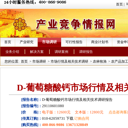
首页
|
市场调研
首页
产业研究
可行性报告
商业计划书
资金申
业务介绍
解决方案
调研案例
调研报告
您的位置:
首页
>
市场调研
>
市场行情及相关技术调研
>
农林牧渔
>
农产品加
D-葡萄糖酸钙市场行情及相
[报告名称]：
D-葡萄糖酸钙市场行情及相关技术调研报告
[报告编号]：
29110601080
[价 格]：
电子版：12600元
文本版：12800元
点击咨询客
[传真订购]：
010-62059731 下载
订购合同
[购买热线]：
400-866-9086 13671328849