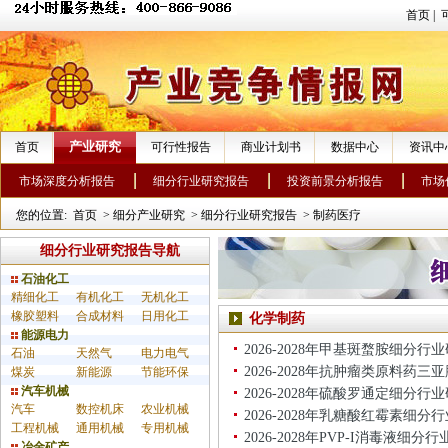
首页
|
产业研究
首页
可行性报告
商业计划书
数据中心
资讯中
市场深度分析报告
细分行业研究报告
投资前景分析报告
市场
您的位置:
首页
>
细分产业研究
>
细分行业研究报告
>
制药医疗
细分行业研究报告导航
石油化工
精细化工
有机化工
无机化工
橡胶塑料
合成材料
日用化工
化学制药
能源电力
2026-2028年甲基斑蝥胺细分行
石油
天然气
电力电气
2026-2028年抗肿瘤类原料药
煤炭
新能源
节能环保
汽车机械
2026-2028年硫酸罗通定细分行
汽车
数控机床
农业机械
2026-2028年乳糖酸红霉素细分
工程机械
通用机械
专用机械
2026-2028年PVP-I消毒液细分
冶金矿产