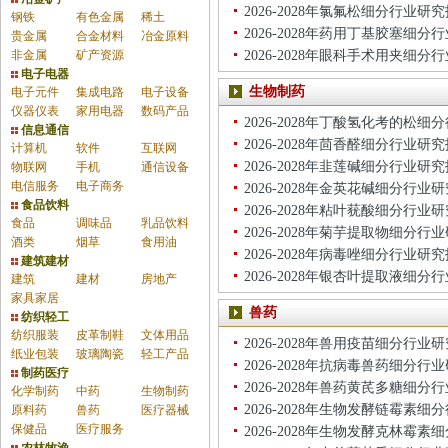
2026-2028年氯氟松细分行业研
钢铁
有色金属
稀土
2026-2028年药用丁基胶塞细分
贵金属
合金材料
冶金原料
非金属
矿产资源
2026-2028年眼科手术用夹细分
电子电器
生物制药
电子元件
集成电路
电子设备
仪器仪表
家用电器
数码产品
2026-2028年丁酸氢化考的松
信息通信
2026-2028年茴香醛细分行业研
计算机
软件
互联网
2026-2028年韭莲碱细分行业研
物联网
手机
通信设备
电信服务
电子商务
2026-2028年金英花碱细分行业
食品饮料
2026-2028年粘叶莸酸细分行业
食品
调味品
乳品饮料
2026-2028年菊芋提取物细分行
酒类
烟草
食用油
2026-2028年病毒唑细分行业研
建筑建材
2026-2028年银杏叶提取液细分
建筑
建材
房地产
家具家居
兽药
纺织轻工
纺织服装
皮革制鞋
文体用品
2026-2028年兽用疫苗细分行业
纸业包装
玻璃陶瓷
轻工产品
2026-2028年抗病毒兽药细分行
制药医疗
2026-2028年兽药黄芪多糖细分
化学制药
中药
生物制药
2026-2028年生物发酵链霉素
原料药
兽药
医疗器械
保健品
医疗服务
2026-2028年生物发酵克林霉