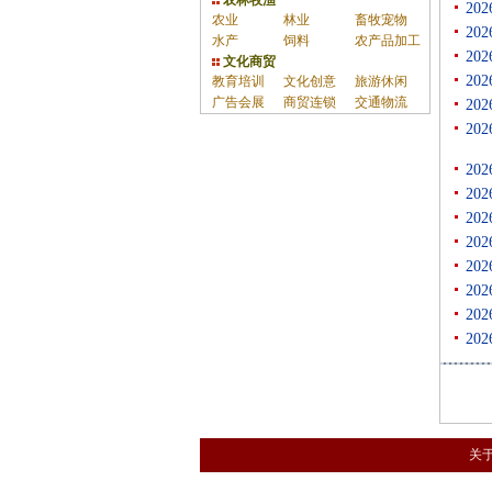
农林牧渔
20
农业
林业
畜牧宠物
20
水产
饲料
农产品加工
20
文化商贸
20
教育培训
文化创意
旅游休闲
广告会展
商贸连锁
交通物流
20
20
20
20
20
20
20
20
20
20
关