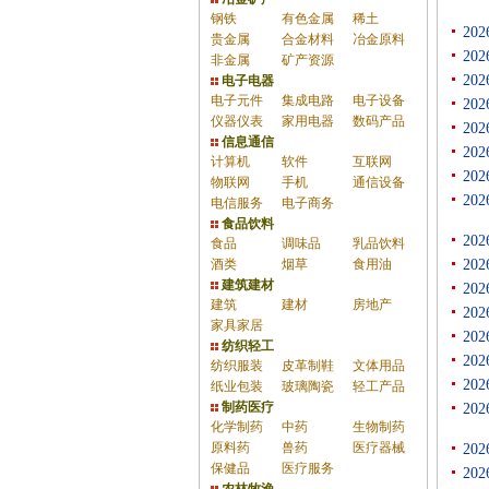
钢铁
有色金属
稀土
20
贵金属
合金材料
冶金原料
20
非金属
矿产资源
20
电子电器
电子元件
集成电路
电子设备
20
仪器仪表
家用电器
数码产品
20
信息通信
20
计算机
软件
互联网
20
物联网
手机
通信设备
20
电信服务
电子商务
食品饮料
20
食品
调味品
乳品饮料
酒类
烟草
食用油
20
建筑建材
20
建筑
建材
房地产
20
家具家居
20
纺织轻工
20
纺织服装
皮革制鞋
文体用品
20
纸业包装
玻璃陶瓷
轻工产品
制药医疗
20
化学制药
中药
生物制药
原料药
兽药
医疗器械
20
保健品
医疗服务
20