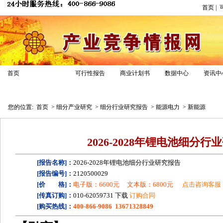
首页
|
产业研究
首页
可行性报告
商业计划书
数据中心
资讯中
市场深度分析报告
细分行业研究报告
投资前景分析报告
市场
您的位置:
首页
>
细分产业研究
>
细分行业研究报告
>
能源电力
>
新能源
2026-2028年锂电池细分
[报告名称]：
2026-2028年锂电池细分行业研究报告
[报告编号]：
2120500029
[价 格]：
电子版：6600元
文本版：6800元
点击咨询客服
[传真订购]：
010-62059731 下载
订购合同
[购买热线]：
400-866-9086 13671328849