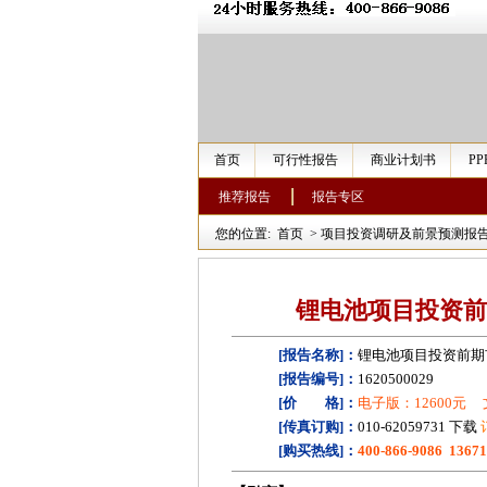
首页
可行性报告
商业计划书
P
推荐报告
报告专区
您的位置:
首页
>
项目投资调研及前景预测报
锂电池项目投资前
[报告名称]：
锂电池项目投资前期
[报告编号]：
1620500029
[价 格]：
电子版：12600元
[传真订购]：
010-62059731 下载
[购买热线]：
400-866-9086 1367