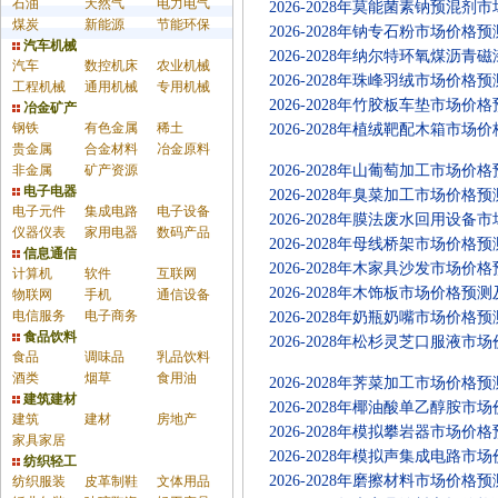
石油
天然气
电力电气
2026-2028年莫能菌素钠预
煤炭
新能源
节能环保
2026-2028年钠专石粉市场价
汽车机械
2026-2028年纳尔特环氧煤
汽车
数控机床
农业机械
2026-2028年珠峰羽绒市场价
告
工程机械
通用机械
专用机械
2026-2028年竹胶板车垫市场
冶金矿产
钢铁
有色金属
稀土
2026-2028年植绒靶配木箱市
贵金属
合金材料
冶金原料
非金属
矿产资源
2026-2028年山葡萄加工市场
电子电器
2026-2028年臭菜加工市场价
电子元件
集成电路
电子设备
2026-2028年膜法废水回用
仪器仪表
家用电器
数码产品
2026-2028年母线桥架市场价
信息通信
2026-2028年木家具沙发市场
计算机
软件
互联网
2026-2028年木饰板市场价格
物联网
手机
通信设备
电信服务
电子商务
2026-2028年奶瓶奶嘴市场价
食品饮料
2026-2028年松杉灵芝口服液
食品
调味品
乳品饮料
酒类
烟草
食用油
2026-2028年荠菜加工市场价
建筑建材
2026-2028年椰油酸单乙醇胺
建筑
建材
房地产
2026-2028年模拟攀岩器市场
家具家居
2026-2028年模拟声集成电路
纺织轻工
2026-2028年磨擦材料市场价
纺织服装
皮革制鞋
文体用品