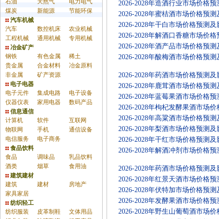
石油
天然气
电力电气
2026-2028年造酒行业市场价
煤炭
新能源
节能环保
2026-2028年蜜桔酒市场价格
汽车机械
2026-2028年干白市场价格预
汽车
数控机床
农业机械
2026-2028年解酒口香糖市场
工程机械
通用机械
专用机械
2026-2028年酒产品市场价格
冶金矿产
钢铁
有色金属
稀土
2026-2028年酸梅酒市场价格
贵金属
合金材料
冶金原料
非金属
矿产资源
2026-2028年药酒市场价格预
电子电器
2026-2028年鹿茸酒市场价格
电子元件
集成电路
电子设备
2026-2028年蓝莓果酒市场价
仪器仪表
家用电器
数码产品
2026-2028年枸杞发酵果酒市
信息通信
2026-2028年高粱酒市场价格
计算机
软件
互联网
2026-2028年梨酒市场价格预
物联网
手机
通信设备
电信服务
电子商务
2026-2028年干红市场价格预
食品饮料
2026-2028年解酒冲剂市场价
食品
调味品
乳品饮料
酒类
烟草
食用油
2026-2028年药酒市场价格预
建筑建材
2026-2028年红景天酒市场价
建筑
建材
房地产
2026-2028年伏特加市场价格
家具家居
2026-2028年发酵果酒市场价
纺织轻工
2026-2028年野生山葡萄酒市
纺织服装
皮革制鞋
文体用品