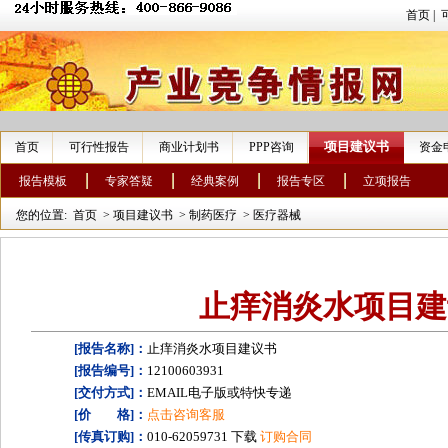
首页
|
项目建议书
首页
可行性报告
商业计划书
PPP咨询
资金
报告模板
专家答疑
经典案例
报告专区
立项报告
您的位置:
首页
>
项目建议书
>
制药医疗
>
医疗器械
止痒消炎水项目建
[报告名称]：
止痒消炎水项目建议书
[报告编号]：
12100603931
[交付方式]：
EMAIL电子版或特快专递
[价 格]：
点击咨询客服
[传真订购]：
010-62059731 下载
订购合同