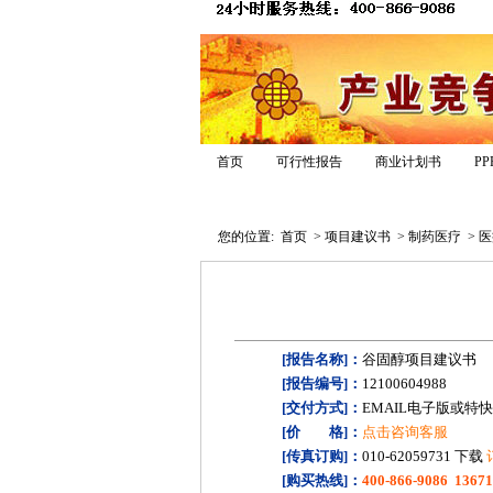
首页
可行性报告
商业计划书
P
报告模板
专家答疑
经典案例
您的位置:
首页
>
项目建议书
>
制药医疗
>
医
[报告名称]：
谷固醇项目建议书
[报告编号]：
12100604988
[交付方式]：
EMAIL电子版或特
[价 格]：
点击咨询客服
[传真订购]：
010-62059731 下载
[购买热线]：
400-866-9086 1367