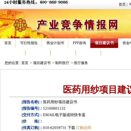
首页
|
项目建议书
首页
可行性报告
商业计划书
PPP咨询
资金
报告模板
专家答疑
经典案例
报告专区
立项报告
您的位置:
首页
>
项目建议书
>
制药医疗
>
医疗服务
医药用纱项目建
[报告名称]：
医药用纱项目建议书
[报告编号]：
12100801132
[交付方式]：
EMAIL电子版或特快专递
[价 格]：
[传真订购]：
010-62059731 下载
订购合同