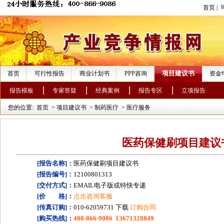
首页
|
项目建议书
首页
可行性报告
商业计划书
PPP咨询
资金
报告模板
专家答疑
经典案例
报告专区
立项报告
您的位置:
首页
>
项目建议书
>
制药医疗
>
医疗服务
医药保健刷项目建议
[报告名称]：
医药保健刷项目建议书
[报告编号]：
12100801313
[交付方式]：
EMAIL电子版或特快专递
[价 格]：
点击咨询客服
[传真订购]：
010-62059731 下载
订购合同
[购买热线]：
400-866-9086 13671328849