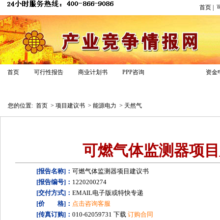
首页
|
项目建议书
首页
可行性报告
商业计划书
PPP咨询
资金
报告模板
专家答疑
经典案例
报告专区
立项报告
您的位置:
首页
>
项目建议书
>
能源电力
>
天然气
可燃气体监测器项目
[报告名称]：
可燃气体监测器项目建议书
[报告编号]：
1220200274
[交付方式]：
EMAIL电子版或特快专递
[价 格]：
点击咨询客服
[传真订购]：
010-62059731 下载
订购合同