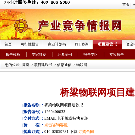
首页
|
项目建议书
首页
可行性报告
商业计划书
PPP咨询
资金
报告模板
专家答疑
经典案例
报告专区
立项报告
您的位置:
首页
>
项目建议书
>
信息通信
>
物联网
桥梁物联网项目建
[报告名称]：
桥梁物联网项目建议书
[报告编号]：
1260400033
[交付方式]：
EMAIL电子版或特快专递
[价 格]：
点击咨询客服
[传真订购]：
010-62059731 下载
订购合同