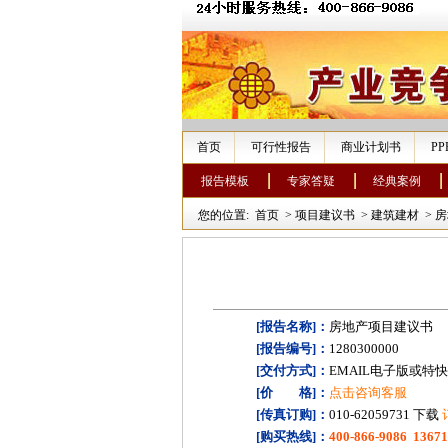
首页
可行性报告
商业计划书
P
报告模板
专家答疑
经典案例
您的位置:
首页
>
项目建议书
>
建筑建材
>
房
[报告名称]：
房地产项目建议书
[报告编号]：
1280300000
[交付方式]：
EMAIL电子版或特
[价 格]：
点击咨询客服
[传真订购]：
010-62059731 下载
[购买热线]：
400-866-9086 1367