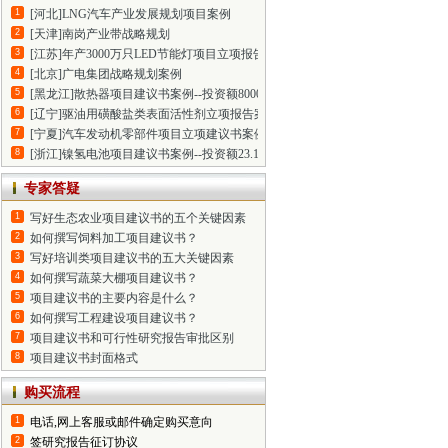
1
[河北]LNG汽车产业发展规划项目案例
2
[天津]南岗产业带战略规划
3
[江苏]年产3000万只LED节能灯项目立项报告--投资额6000万元
4
[北京]广电集团战略规划案例
5
[黑龙江]散热器项目建议书案例--投资额8000万元
6
[辽宁]驱油用磺酸盐类表面活性剂立项报告案例--投资额1.5亿元
7
[宁夏]汽车发动机零部件项目立项建议书案例--投资额1亿元
8
[浙江]镍氢电池项目建议书案例--投资额23.17亿元
专家答疑
1
写好生态农业项目建议书的五个关键因素
2
如何撰写饲料加工项目建议书？
3
写好培训类项目建议书的五大关键因素
4
如何撰写蔬菜大棚项目建议书？
5
项目建议书的主要内容是什么？
6
如何撰写工程建设项目建议书？
7
项目建议书和可行性研究报告审批区别
8
项目建议书封面格式
购买流程
1
电话,网上客服或邮件确定购买意向
2
签研究报告征订协议