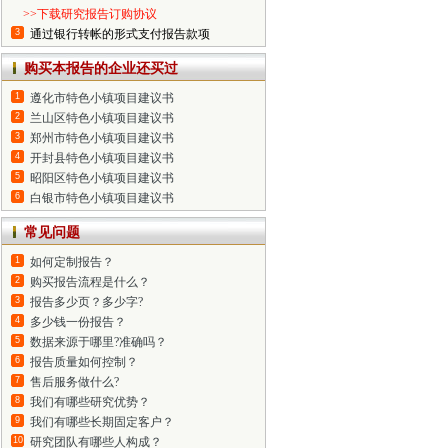
>>下载研究报告订购协议
3
通过银行转帐的形式支付报告款项
购买本报告的企业还买过
1
遵化市特色小镇项目建议书
2
兰山区特色小镇项目建议书
3
郑州市特色小镇项目建议书
4
开封县特色小镇项目建议书
5
昭阳区特色小镇项目建议书
6
白银市特色小镇项目建议书
常见问题
1
如何定制报告？
2
购买报告流程是什么？
3
报告多少页？多少字?
4
多少钱一份报告？
5
数据来源于哪里?准确吗？
6
报告质量如何控制？
7
售后服务做什么?
8
我们有哪些研究优势？
9
我们有哪些长期固定客户？
10
研究团队有哪些人构成？