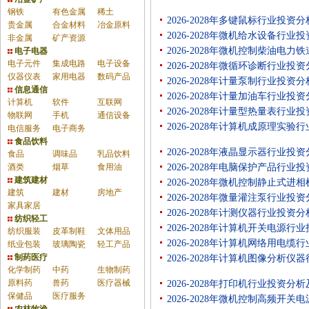
钢铁
有色金属
稀土
2026-2028年多键鼠标行业投
贵金属
合金材料
冶金原料
2026-2028年微机给水设备行
非金属
矿产资源
2026-2028年微机控制柴油
电子电器
电子元件
集成电路
电子设备
2026-2028年微循环诊断行业
仪器仪表
家用电器
数码产品
2026-2028年计量泵制行业投
信息通信
2026-2028年计量加油车行业
计算机
软件
互联网
2026-2028年计量型热量表行
物联网
手机
通信设备
2026-2028年计算机成原理实
电信服务
电子商务
食品饮料
2026-2028年液晶显示器行业
食品
调味品
乳品饮料
酒类
烟草
食用油
2026-2028年电脑保护产品行
建筑建材
2026-2028年微机控制静止式
建筑
建材
房地产
2026-2028年微量灌注泵行业
家具家居
2026-2028年计测仪器行业投
纺织轻工
2026-2028年计算机开关电源
纺织服装
皮革制鞋
文体用品
2026-2028年计算机网络用电
纸业包装
玻璃陶瓷
轻工产品
制药医疗
2026-2028年计算机图像分析
化学制药
中药
生物制药
原料药
兽药
医疗器械
2026-2028年打印机行业投资
保健品
医疗服务
2026-2028年微机控制高频