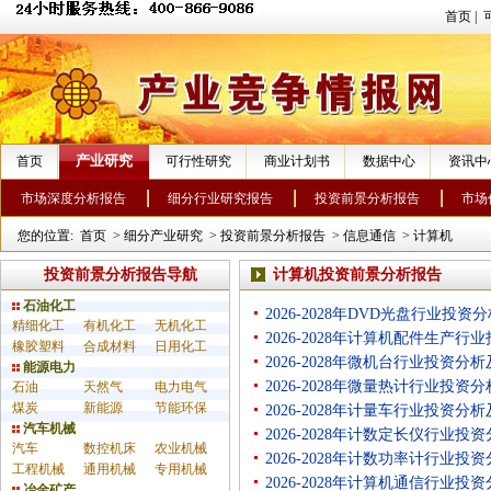
首页
|
产业研究
首页
可行性研究
商业计划书
数据中心
资讯中
市场深度分析报告
细分行业研究报告
投资前景分析报告
市场
您的位置:
首页
>
细分产业研究
>
投资前景分析报告
>
信息通信
>
计算机
投资前景分析报告导航
计算机投资前景分析报告
石油化工
2026-2028年DVD光盘行业投
精细化工
有机化工
无机化工
2026-2028年计算机配件生产
橡胶塑料
合成材料
日用化工
2026-2028年微机台行业投资
能源电力
2026-2028年微量热计行业投
石油
天然气
电力电气
煤炭
新能源
节能环保
2026-2028年计量车行业投资
汽车机械
2026-2028年计数定长仪行业
汽车
数控机床
农业机械
2026-2028年计数功率计行业
工程机械
通用机械
专用机械
2026-2028年计算机通信行业
冶金矿产