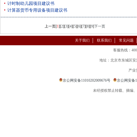
计时制幼儿园项目建议书
计算器货币专用设备项目建议书
上一页
[
1
][
2
][
3
][
4
][
5
][
6
][
7
][
8
][
9
]
下一页
关于我们
联系我们
常见问题
客服热线：400-86
地址：北京市东城区安定
产业
京公网安备11010202009676号
京公网安备110
未经授权禁止转载、摘编、