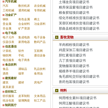
汽车机械
土壤改良项目建议书
汽车
数控机床
农业机械
粮库保温窗项目建议书
工程机械
通用机械
专用机械
粮食胶辊项目建议书
冶金矿产
绥化市精准扶贫项目建议书
钢铁
有色金属
稀土
芙蓉区精准扶贫项目建议书
贵金属
合金材料
冶金原料
非金属
矿产资源
那曲县精准扶贫项目建议书
电子电器
畜牧宠物
电子元件
集成电路
电子设备
仪器仪表
家用电器
数码产品
羊肉精粉项目建议书
信息通信
鸡蛋深加工项目建议书
计算机
软件
互联网
胆红素项目建议书
物联网
手机
通信设备
电信服务
电子商务
几丁质项目建议书
食品饮料
宠物服装项目建议书
食品
调味品
乳品饮料
规模养羊项目建议书
酒类
烟草
食用油
兔毛腈纶交织衫项目建议书
建筑建材
兽药包装项目建议书
建筑
建材
房地产
家具家居
饲料
纺织轻工
纺织服装
皮革制鞋
文体用品
饲用维生素B1项目建议书
纸业包装
玻璃陶瓷
轻工产品
饲用泛酸项目建议书
制药医疗