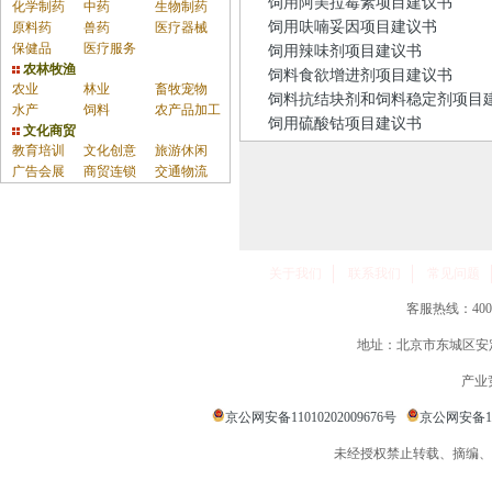
饲用阿美拉霉素项目建议书
化学制药
中药
生物制药
饲用呋喃妥因项目建议书
原料药
兽药
医疗器械
保健品
医疗服务
饲用辣味剂项目建议书
农林牧渔
饲料食欲增进剂项目建议书
农业
林业
畜牧宠物
饲料抗结块剂和饲料稳定剂项目
水产
饲料
农产品加工
饲用硫酸钴项目建议书
文化商贸
教育培训
文化创意
旅游休闲
广告会展
商贸连锁
交通物流
关于我们
联系我们
常见问题
客服热线：400-86
地址：北京市东城区安定
产业
京公网安备11010202009676号
京公网安备110
未经授权禁止转载、摘编、