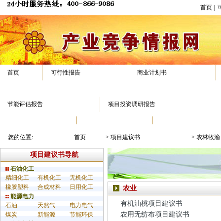
首页
|
首页
可行性报告
商业计划书
节能评估报告
项目投资调研报告
报告模板
专家答疑
经典案例
您的位置:
首页
>
项目建议书
>
农林牧渔
项目建议书导航
石油化工
精细化工
有机化工
无机化工
橡胶塑料
合成材料
日用化工
农业
能源电力
有机油桃项目建议书
石油
天然气
电力电气
农用无纺布项目建议书
煤炭
新能源
节能环保