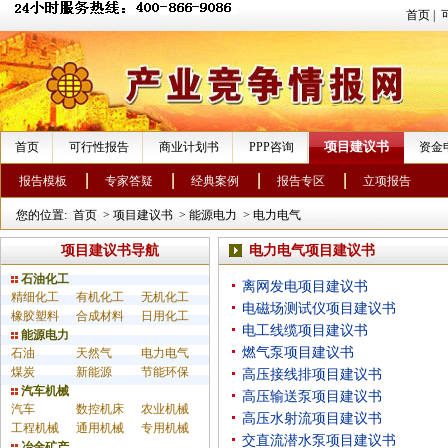
首页
|
项目建议书
首页
可行性报告
商业计划书
PPP咨询
资金
报告模板
专家答疑
经典案例
报告专区
立项报告
您的位置:
首页
>
项目建议书
>
能源电力
>
电力电气
项目建议书导航
电力电气项目建议书
石油化工
离网发电项目建议书
精细化工
有机化工
无机化工
电磁场测试仪项目建议书
橡胶塑料
合成材料
日用化工
电工线缆项目建议书
能源电力
燃气泵项目建议书
石油
天然气
电力电气
煤炭
新能源
节能环保
高压接线排项目建议书
汽车机械
高压输送泵项目建议书
汽车
数控机床
农业机械
高压水射流项目建议书
工程机械
通用机械
专用机械
交直流潜水泵项目建议书
冶金矿产