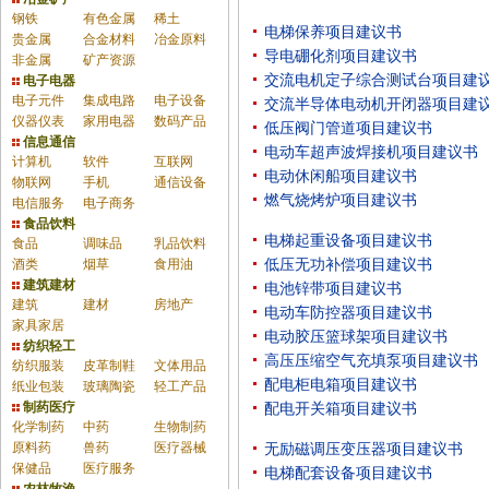
钢铁
有色金属
稀土
电梯保养项目建议书
贵金属
合金材料
冶金原料
导电硼化剂项目建议书
非金属
矿产资源
交流电机定子综合测试台项目建
电子电器
电子元件
集成电路
电子设备
交流半导体电动机开闭器项目建
仪器仪表
家用电器
数码产品
低压阀门管道项目建议书
信息通信
电动车超声波焊接机项目建议书
计算机
软件
互联网
电动休闲船项目建议书
物联网
手机
通信设备
燃气烧烤炉项目建议书
电信服务
电子商务
食品饮料
电梯起重设备项目建议书
食品
调味品
乳品饮料
酒类
烟草
食用油
低压无功补偿项目建议书
建筑建材
电池锌带项目建议书
建筑
建材
房地产
电动车防控器项目建议书
家具家居
电动胶压篮球架项目建议书
纺织轻工
高压压缩空气充填泵项目建议书
纺织服装
皮革制鞋
文体用品
配电柜电箱项目建议书
纸业包装
玻璃陶瓷
轻工产品
制药医疗
配电开关箱项目建议书
化学制药
中药
生物制药
原料药
兽药
医疗器械
无励磁调压变压器项目建议书
保健品
医疗服务
电梯配套设备项目建议书