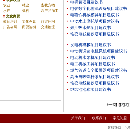
农林牧渔
电梯簧项目建议书
农业
林业
畜牧宠物
电铲数字化整流设备项目建议书
水产
饲料
农产品加工
电磁铁机械模具项目建议书
文化商贸
电动水上摩托艇项目建议书
教育培训
文化创意
旅游休闲
广告会展
商贸连锁
交通物流
燃油热水炉项目建议书
输变电钱路铁塔项目建议书
发电机磁极项目建议书
电动机调速电机风机项目建议书
电动机水泵机项目建议书
电工机械工具项目建议书
燃气管道安全报警器项目建议书
高压自吸螺杆泵项目建议书
输变电线路铁塔项目建议书
继续泡泡布项目建议书
上一页
[
1
][
2
][
3
][
关于我们
联系我们
常见问题
客服热线：400-86