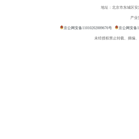
地址：北京市东城区安定
产业
京公网安备11010202009676号
京公网安备110
未经授权禁止转载、摘编、