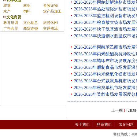
农林牧渔
2026-2028年丙纶纺解油剂市
农业
林业
畜牧宠物
2026-2028年热处理浴炉盐市
水产
饲料
农产品加工
2026-2028年监控检测设备市
文化商贸
2026-2028年检查放大镜市场发
教育培训
文化创意
旅游休闲
广告会展
商贸连锁
交通物流
2026-2028年快干氨基漆市场发
2026-2028年快速钢水测温仪
2026-2028年丙酸苯乙酯市场发
2026-2028年丙烯酸酯类抗冲
2026-2028年蜡印布市场发展深
2026-2028年腊制食品市场发展
2026-2028年纳米级氧化镁市
2026-2028年台式裁滚条机市
2026-2028年检测单机市场发展
2026-2028年桨纱市场发展深度
上一页
[
1
][
2
][
3
][
关于我们
联系我们
常见问题
客服热线：400-86