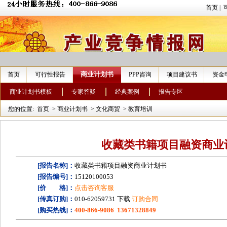
首页
|
商业计划书
首页
可行性报告
PPP咨询
项目建议书
资金
商业计划书模板
专家答疑
经典案例
报告专区
您的位置:
首页
>
商业计划书
>
文化商贸
>
教育培训
收藏类书籍项目融资商业
[报告名称]：
收藏类书籍项目融资商业计划书
[报告编号]：
15120100053
[价 格]：
点击咨询客服
[传真订购]：
010-62059731 下载
订购合同
[购买热线]：
400-866-9086 13671328849