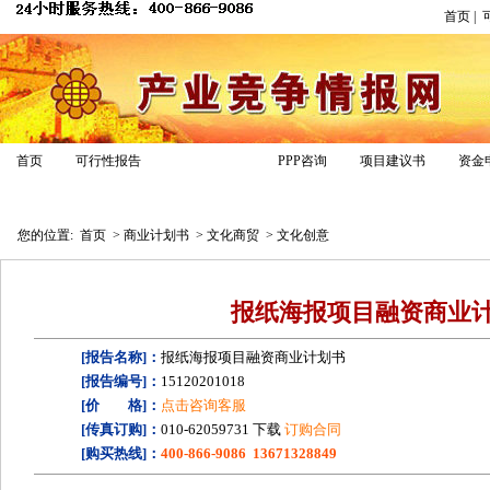
首页
|
商业计划书
首页
可行性报告
PPP咨询
项目建议书
资金
商业计划书模板
专家答疑
经典案例
报告专区
您的位置:
首页
>
商业计划书
>
文化商贸
>
文化创意
报纸海报项目融资商业
[报告名称]：
报纸海报项目融资商业计划书
[报告编号]：
15120201018
[价 格]：
点击咨询客服
[传真订购]：
010-62059731 下载
订购合同
[购买热线]：
400-866-9086 13671328849