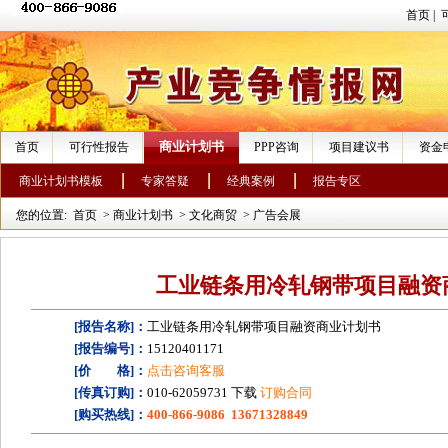
首页
|
商业计划书
首页
可行性报告
PPP咨询
项目建议书
资金
商业计划书模板
专家答疑
经典案例
报告专区
您的位置:
首页
>
商业计划书
>
文化商贸
>
广告会展
工业链条用冷轧钢带项目融资
[报告名称]：
工业链条用冷轧钢带项目融资商业计划书
[报告编号]：
15120401171
[价 格]：
点击咨询客服
[传真订购]：
010-62059731 下载
订购合同
[购买热线]：
400-866-9086 13671328849