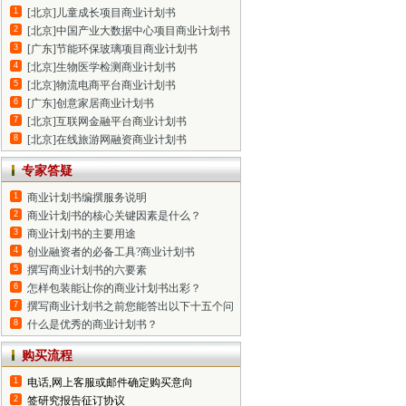
1
[北京]儿童成长项目商业计划书
2
[北京]中国产业大数据中心项目商业计划书
3
[广东]节能环保玻璃项目商业计划书
4
[北京]生物医学检测商业计划书
5
[北京]物流电商平台商业计划书
6
[广东]创意家居商业计划书
7
[北京]互联网金融平台商业计划书
8
[北京]在线旅游网融资商业计划书
专家答疑
1
商业计划书编撰服务说明
2
商业计划书的核心关键因素是什么？
3
商业计划书的主要用途
4
创业融资者的必备工具?商业计划书
5
撰写商业计划书的六要素
6
怎样包装能让你的商业计划书出彩？
7
撰写商业计划书之前您能答出以下十五个问题吗？
8
什么是优秀的商业计划书？
购买流程
1
电话,网上客服或邮件确定购买意向
2
签研究报告征订协议