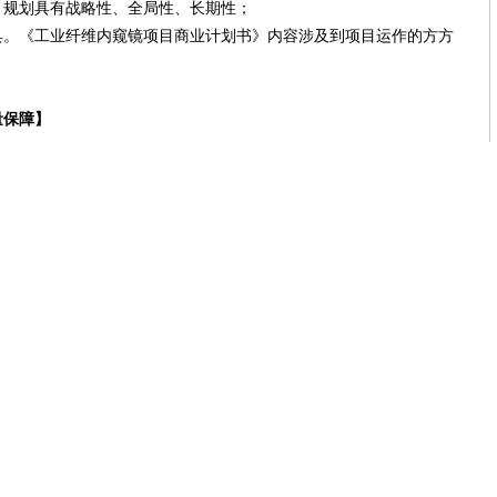
，规划具有战略性、全局性、长期性；
《工业纤维内窥镜项目商业计划书》内容涉及到项目运作的方方
量保障】
力和经验：运通科学高效的沟通技巧，快速全面了解您的需求；
市场需求、供给、政策、技术、企业、投资、行业管理的现状和未来
角度，提供更为全面深入可信的信息；专家顾问团队做过大量成功案
规；另外专家所具有的金融和财务知识对高质量商业计划书的制定也