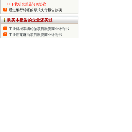
>>下载研究报告订购协议
3
通过银行转帐的形式支付报告款项
购买本报告的企业还买过
1
工业机械车辆轮胎项目融资商业计划书
2
工业用蓖麻油项目融资商业计划书
3
工业用缝纫机马达项目融资商业计划书
4
工业用柠檬酸项目融资商业计划书
5
工业用绒项目融资商业计划书
6
工业溴素项目融资商业计划书
常见问题
1
如何定制报告？
2
购买报告流程是什么？
3
报告多少页？多少字?
4
多少钱一份报告？
5
数据来源于哪里?准确吗？
6
报告质量如何控制？
7
售后服务做什么?
8
我们有哪些研究优势？
9
我们有哪些长期固定客户？
10
研究团队有哪些人构成？