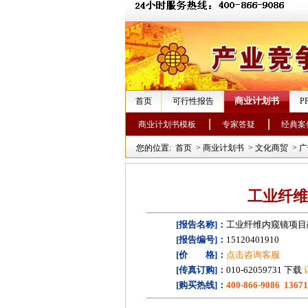
商业计划书
首页
可行性报告
P
商业计划书模板
专家答疑
经典案
您的位置:
首页
>
商业计划书
>
文化商贸
>
广
工业纤维
[报告名称]：
工业纤维内窥镜项目
[报告编号]：
15120401910
[价 格]：
点击咨询客服
[传真订购]：
010-62059731 下载
[购买热线]：
400-866-9086 1367