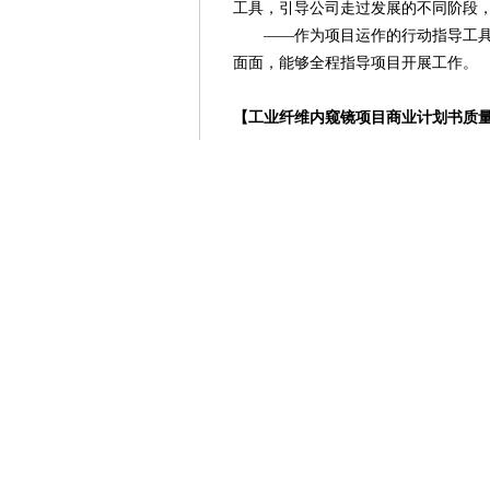
工具，引导公司走过发展的不同阶段
——作为项目运作的行动指导工具。
面面，能够全程指导项目开展工作。
【工业纤维内窥镜项目商业计划书质
我们具备撰写高质量商业计划书的能
项目咨询师经验丰富，熟悉各行业的
发展趋势，这种专业知识能从更高的
例，能够精准解读各种政策及法律法
具有同等重要性。