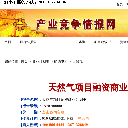
首页
|
商业计划书
首页
可行性报告
PPP咨询
项目建议书
资金
商业计划书模板
专家答疑
经典案例
报告专区
您的位置:
首页
>
商业计划书
>
能源电力
>
天然气
天然气项目融资商业
[报告名称]：
天然气项目融资商业计划书
[报告编号]：
1520200000
[价 格]：
点击咨询客服
[传真订购]：
010-62059731 下载
订购合同
[购买热线]：
400-866-9086 13671328849