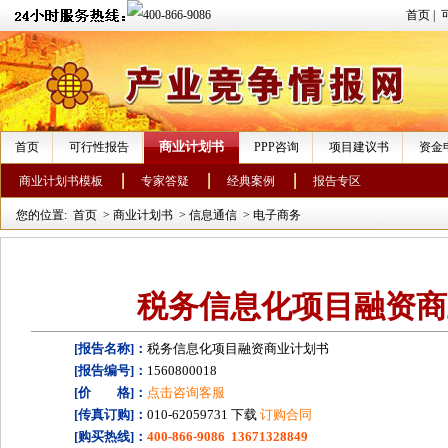
首页
|
商业计划书
首页
可行性报告
PPP咨询
项目建议书
资金
商业计划书模板
专家答疑
经典案例
报告专区
您的位置:
首页
>
商业计划书
>
信息通信
>
电子商务
税务信息化项目融资商
[报告名称]：
税务信息化项目融资商业计划书
[报告编号]：
1560800018
[价 格]：
点击咨询客服
[传真订购]：
010-62059731 下载
订购合同
[购买热线]：
400-866-9086 13671328849