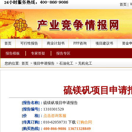
首页
|
首页
可行性报告
商业计划书
PPP咨询
项目建议书
资金
报告模板
专家答疑
报告专区
您的位置:
首页
>
项目申请报告
>
石油化工
>
无机化工
硫镁矾项目申请
[报告名称]：
硫镁矾项目申请报告
[报告编号]：
1310301529
[价 格]：
点击咨询客服
[传真订购]：
010-62059731 下载
订购合同
[购买热线]：
400-866-9086 13671328849