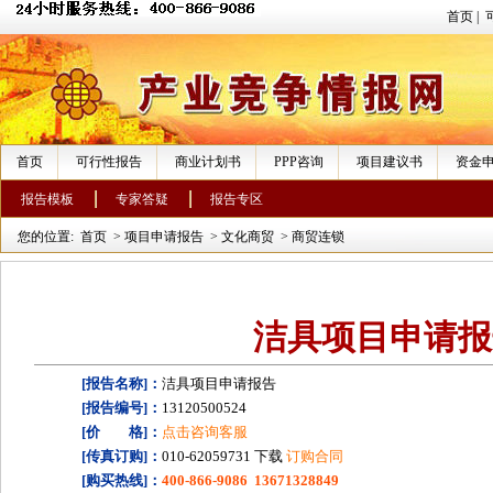
首页
|
首页
可行性报告
商业计划书
PPP咨询
项目建议书
资金
报告模板
专家答疑
报告专区
您的位置:
首页
>
项目申请报告
>
文化商贸
>
商贸连锁
洁具项目申请报
[报告名称]：
洁具项目申请报告
[报告编号]：
13120500524
[价 格]：
点击咨询客服
[传真订购]：
010-62059731 下载
订购合同
[购买热线]：
400-866-9086 13671328849