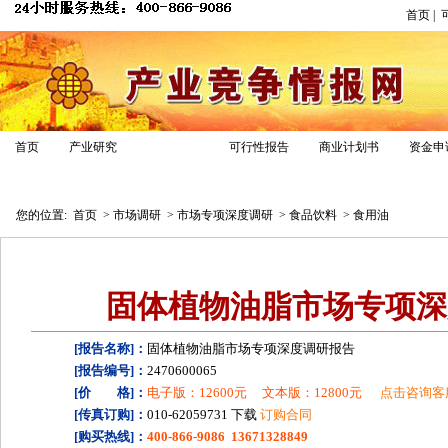
首页
|
市场调研
首页
产业研究
可行性报告
商业计划书
资金申
业务介绍
解决方案
调研案例
调研报告
您的位置:
首页
>
市场调研
>
市场专项深度调研
>
食品饮料
>
食用油
固体植物油脂市场专项深
[报告名称]：
固体植物油脂市场专项深度调研报告
[报告编号]：
2470600065
[价 格]：
电子版：12600元
文本版：12800元
点击咨询客
[传真订购]：
010-62059731 下载
订购合同
[购买热线]：
400-866-9086 13671328849