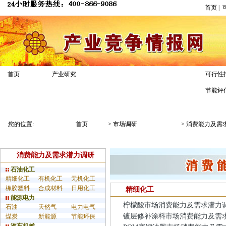
首页
|
市场调研
首页
产业研究
可行性
节能评
业务介绍
解决方案
调研案例
您的位置:
首页
>
市场调研
>
消费能力及需
消费能力及需求潜力调研
石油化工
精细化工
有机化工
无机化工
橡胶塑料
合成材料
日用化工
精细化工
能源电力
柠檬酸市场消费能力及需求潜力
石油
天然气
电力电气
镀层修补涂料市场消费能力及需
煤炭
新能源
节能环保