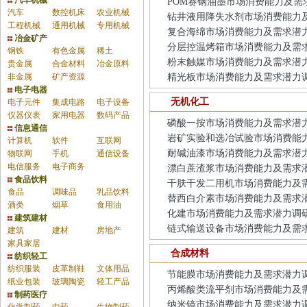
汽车机械
POM赛钢油墨市场消费能力及需
汽车
数控机床
农业机械
钻井液用降失水剂市场消费能力
工程机械
通用机械
专用机械
复合海绵市场消费能力及需求潜
冶金矿产
分层控温烤箱市场消费能力及需
钢铁
有色金属
稀土
粉末触媒市场消费能力及需求潜
贵金属
合金材料
冶金原料
非金属
矿产资源
精光板市场消费能力及需求潜力
电子电器
无机化工
电子元件
集成电路
电子设备
仪器仪表
家用电器
数码产品
磷酸一按市场消费能力及需求潜
信息通信
岩矿实验和选冶试验市场消费能
计算机
软件
互联网
耐碱油漆市场消费能力及需求潜
物联网
手机
通信设备
电信服务
电子商务
漂白蔗渣浆市场消费能力及需求
食品饮料
干肤干发二用机市场消费能力及
食品
调味品
乳品饮料
替西白介素市场消费能力及需求
酒类
烟草
食用油
化建市场消费能力及需求潜力调
建筑建材
链式输送设备市场消费能力及需
建筑
建材
房地产
家具家居
合成材料
纺织轻工
纺织服装
皮革制鞋
文体用品
节能膜市场消费能力及需求潜力
纸业包装
玻璃陶瓷
轻工产品
丙烯酸类流平剂市场消费能力及
制药医疗
纳米镜市场消费能力及需求潜力