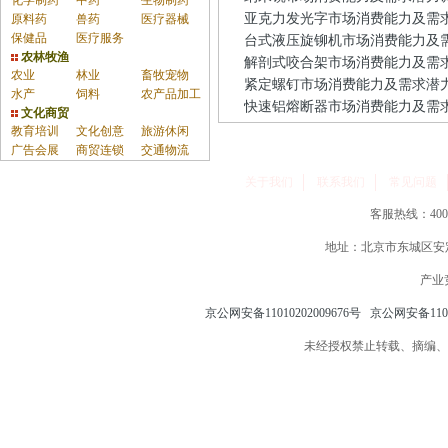
化学制药
中药
生物制药
亚克力发光字市场消费能力及需
原料药
兽药
医疗器械
保健品
医疗服务
台式液压旋铆机市场消费能力及
农林牧渔
解剖式咬合架市场消费能力及需
农业
林业
畜牧宠物
紧定螺钉市场消费能力及需求潜
水产
饲料
农产品加工
快速铝熔断器市场消费能力及需
文化商贸
教育培训
文化创意
旅游休闲
广告会展
商贸连锁
交通物流
关于我们
联系我们
常见问题
客服热线：400-86
地址：北京市东城区安定
产业
京公网安备11010202009676号
京公网安备11010
未经授权禁止转载、摘编、