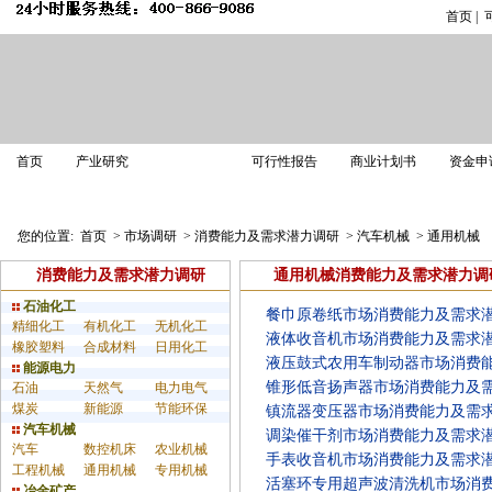
首页
|
市场调研
首页
产业研究
可行性报告
商业计划书
资金申
业务介绍
解决方案
调研案例
调研报告
您的位置:
首页
>
市场调研
>
消费能力及需求潜力调研
>
汽车机械
>
通用机械
消费能力及需求潜力调研
通用机械消费能力及需求潜力调
石油化工
餐巾原卷纸市场消费能力及需求
精细化工
有机化工
无机化工
液体收音机市场消费能力及需求
橡胶塑料
合成材料
日用化工
液压鼓式农用车制动器市场消费
能源电力
锥形低音扬声器市场消费能力及
石油
天然气
电力电气
煤炭
新能源
节能环保
镇流器变压器市场消费能力及需
汽车机械
调染催干剂市场消费能力及需求
汽车
数控机床
农业机械
手表收音机市场消费能力及需求
工程机械
通用机械
专用机械
活塞环专用超声波清洗机市场消
冶金矿产