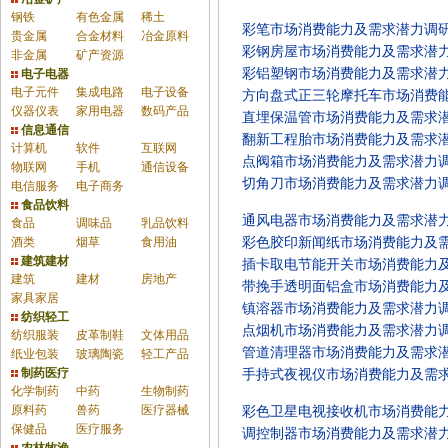
钢铁
有色金属
稀土
彩笔市场消费能力及需求潜力调
贵金属
合金材料
冶金原料
彩钢房屋市场消费能力及需求潜
非金属
矿产资源
彩铝塑钢市场消费能力及需求潜
电子电器
电子元件
集成电路
电子设备
方向盘式正三轮摩托车市场消费
仪器仪表
家用电器
数码产品
直埋保温管市场消费能力及需求
信息通信
翻新工程胎市场消费能力及需求
计算机
软件
互联网
点阀箱市场消费能力及需求潜力
物联网
手机
通信设备
切角刀市场消费能力及需求潜力
电信服务
电子商务
食品饮料
通风电器市场消费能力及需求潜
食品
调味品
乳品饮料
酒类
烟草
食用油
彩色胶印新闻纸市场消费能力及
建筑建材
插卡取电节能开关市场消费能力
建筑
建材
房地产
带挽手透明面铝盒市场消费能力
家具家居
镇溶器市场消费能力及需求潜力
纺织轻工
点烟机市场消费能力及需求潜力
纺织服装
皮革制鞋
文体用品
管道清理器市场消费能力及需求
纸业包装
玻璃陶瓷
轻工产品
制药医疗
手持式夜视仪市场消费能力及需
化学制药
中药
生物制药
原料药
兽药
医疗器械
彩色卫星电视接收机市场消费能
保健品
医疗服务
调控制器市场消费能力及需求潜