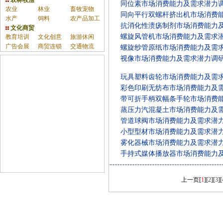
农林牧渔
同位素市场消费能力及需求潜力
农业
林业
畜牧宠物
同向平行双螺杆挤出机市场消费
水产
饲料
农产品加工
抗消化性溃疡制剂市场消费能力
文化商贸
螺旋风管机市场消费能力及需求
教育培训
文化创意
旅游休闲
广告会展
商贸连锁
交通物流
螺旋纱管原纸市场消费能力及需
视像市场消费能力及需求潜力调
玩具塑料齿轮市场消费能力及需
彩色印刷无纺布市场消费能力及
带可折手柄双幅条手轮市场消费
蒸压力汽混凝土市场消费能力及
管道球阀市场消费能力及需求潜
小型型材市场消费能力及需求潜
雾化器械市场消费能力及需求潜
手持式媒体播放器市场消费能力
上一页
[
1
][
2
][
3
][