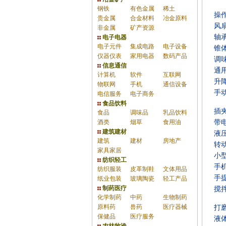
钢铁
有色金属
稀土
操
贵金属
合金材料
冶金原料
风
非金属
矿产资源
轴
电子电器
电子元件
集成电路
电子设备
锥
仪器仪表
家用电器
数码产品
调
信息通信
通
计算机
软件
互联网
升
物联网
手机
通信设备
手
电信服务
电子商务
食品饮料
插
食品
调味品
乳品饮料
酒类
烟草
食用油
带
建筑建材
液
建筑
建材
房地产
转
家具家居
小
纺织轻工
手
纺织服装
皮革制鞋
文体用品
手
纸业包装
玻璃陶瓷
轻工产品
制药医疗
搅
化学制药
中药
生物制药
原料药
兽药
医疗器械
打
保健品
医疗服务
液