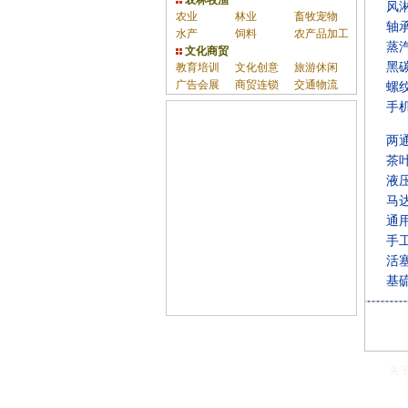
农林牧渔
风
农业
林业
畜牧宠物
轴
水产
饲料
农产品加工
蒸
文化商贸
黑
教育培训
文化创意
旅游休闲
广告会展
商贸连锁
交通物流
螺
手
两
茶
液
马
通
手
活
基
关