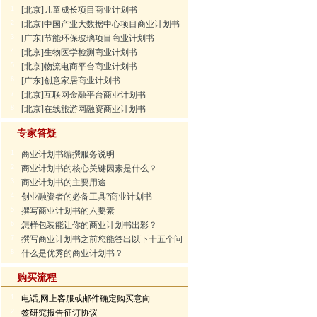
1
[北京]儿童成长项目商业计划书
2
[北京]中国产业大数据中心项目商业计划书
3
[广东]节能环保玻璃项目商业计划书
4
[北京]生物医学检测商业计划书
5
[北京]物流电商平台商业计划书
6
[广东]创意家居商业计划书
7
[北京]互联网金融平台商业计划书
8
[北京]在线旅游网融资商业计划书
专家答疑
1
商业计划书编撰服务说明
2
商业计划书的核心关键因素是什么？
3
商业计划书的主要用途
4
创业融资者的必备工具?商业计划书
5
撰写商业计划书的六要素
6
怎样包装能让你的商业计划书出彩？
7
撰写商业计划书之前您能答出以下十五个问题吗？
8
什么是优秀的商业计划书？
购买流程
1
电话,网上客服或邮件确定购买意向
2
签研究报告征订协议