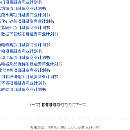
淋门项目融资商业计划书
承纺织项目融资商业计划书
汽疏水阀项目融资商业计划书
碳化硅砂带项目融资商业计划书
纹紧固件项目融资商业计划书
机数据下载线项目融资商业计划书
通电磁阀项目融资商业计划书
叶粉项目融资商业计划书
压滤油车项目融资商业计划书
达电器杂品拆解项目融资商业计划书
用汽油机项目融资商业计划书
工组装玻璃钢项目融资商业计划书
塞环四项目融资商业计划书
硫酸铅项目融资商业计划书
上一页
[
1
][
2
][
3
][
4
][
5
][
6
][
7
][
8
][
9
]
下一页
于我们
联系我们
常见问题
招聘信息
免责声明
版权声明
友情连
客服热线：400-866-9086 13671328849(24小时)