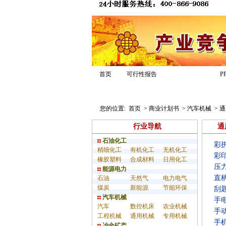
商业计划书
首页
可行性报告
P
商业计划书模板
专家答疑
经典案
您的位置:
首页
>
商业计划书
>
汽车机械
>
通
行业导航
通
石油化工
彩
精细化工
有机化工
无机化工
彩
橡胶塑料
合成材料
日用化工
压
能源电力
直
石油
天然气
电力电气
煤炭
新能源
节能环保
刮
汽车机械
手
汽车
数控机床
农业机械
手
工程机械
通用机械
专用机械
手
冶金矿产