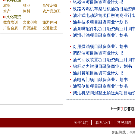
农林牧渔
塔残油项目融资商业计划书
农业
林业
畜牧宠物
铁路内燃机车柴油机油项目融资
水产
饲料
农产品加工
油冷式电动滚筒项目融资商业计
文化商贸
油井技术项目融资商业计划书
教育培训
文化创意
旅游休闲
广告会展
商贸连锁
交通物流
油泵嘴配件制项目融资商业计划
润滑硅油项目融资商业计划书
灯用煤油项目融资商业计划书
调配油项目融资商业计划书
油气回收装置项目融资商业计划
钻杆动力钳项目融资商业计划书
油封簧项目融资商业计划书
油电阀门项目融资商业计划书
油泵侧板项目融资商业计划书
柴油机型阀混凝土输送泵项目融
上一页
[
1
][
2
][
3
][
关于我们
联系我们
常见问题
客服热线：400-86