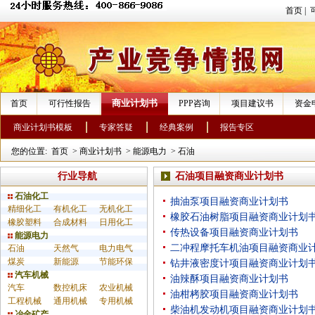
首页
|
商业计划书
首页
可行性报告
PPP咨询
项目建议书
资金
商业计划书模板
专家答疑
经典案例
报告专区
您的位置:
首页
>
商业计划书
>
能源电力
>
石油
行业导航
石油项目融资商业计划书
石油化工
抽油泵项目融资商业计划书
精细化工
有机化工
无机化工
橡胶石油树脂项目融资商业计划
橡胶塑料
合成材料
日用化工
传热设备项目融资商业计划书
能源电力
二冲程摩托车机油项目融资商业
石油
天然气
电力电气
煤炭
新能源
节能环保
钻井液密度计项目融资商业计划
汽车机械
油辣酥项目融资商业计划书
汽车
数控机床
农业机械
油柑栲胶项目融资商业计划书
工程机械
通用机械
专用机械
柴油机发动机项目融资商业计划
冶金矿产