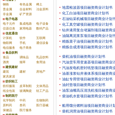
钢铁
有色金属
稀土
地震检波器项目融资商业计划书
贵金属
合金材料
冶金原料
化工白油项目融资商业计划书
非金属
矿产资源
石油钻采机械项目融资商业计划
电子电器
电子元件
集成电路
电子设备
化工真空罐项目融资商业计划书
仪器仪表
家用电器
数码产品
钻井液用复合堵漏剂项目融资商
信息通信
油隔离泥浆泵项目融资商业计划
计算机
软件
互联网
精炼菜子油项目融资商业计划书
物联网
手机
通信设备
精炼合成渣项目融资商业计划书
电信服务
电子商务
食品饮料
柴机油项目融资商业计划书
食品
调味品
乳品饮料
酒类
烟草
食用油
汽油货车用变速器项目融资商业
建筑建材
汽油发电机密封纸垫项目融资商
建筑
建材
房地产
油基涨浆钻井液体系项目融资商
家具家居
油缸专用管项目融资商业计划书
纺织轻工
油封垫项目融资商业计划书
纺织服装
皮革制鞋
文体用品
油泵油嘴高压清洗机项目融资商
纸业包装
玻璃陶瓷
轻工产品
制药医疗
柴油机水套项目融资商业计划书
化学制药
中药
生物制药
原料药
兽药
医疗器械
船用馏分燃料油项目融资商业计
保健品
医疗服务
柴机润滑油项目融资商业计划书