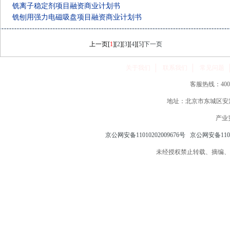
铣离子稳定剂项目融资商业计划书
铣刨用强力电磁吸盘项目融资商业计划书
上一页
[
1
][
2
][
3
][
4
][
5
]
下一页
关于我们
联系我们
常见问题
客服热线：400-86
地址：北京市东城区安定
产业
京公网安备11010202009676号
京公网安备11010
未经授权禁止转载、摘编、