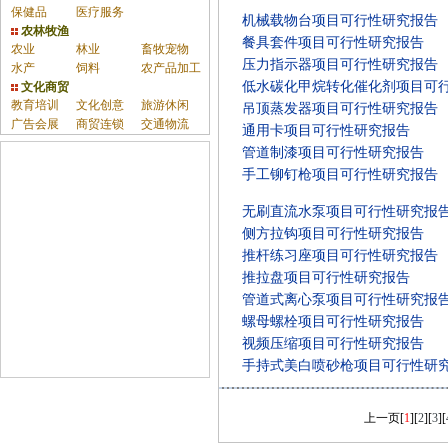
保健品
医疗服务
机械载物台项目可行性研究报告
农林牧渔
餐具套件项目可行性研究报告
农业
林业
畜牧宠物
压力指示器项目可行性研究报告
水产
饲料
农产品加工
低水碳化甲烷转化催化剂项目可
文化商贸
教育培训
文化创意
旅游休闲
吊顶蒸发器项目可行性研究报告
广告会展
商贸连锁
交通物流
通用卡项目可行性研究报告
管道制漆项目可行性研究报告
手工铆钉枪项目可行性研究报告
无刷直流水泵项目可行性研究报
侧方拉钩项目可行性研究报告
推杆练习座项目可行性研究报告
推拉盘项目可行性研究报告
管道式离心泵项目可行性研究报
螺母螺栓项目可行性研究报告
视频压缩项目可行性研究报告
手持式美白喷砂枪项目可行性研
上一页
[
1
][
2
][
3
][