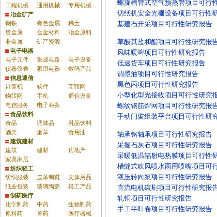
螺旋槽管式空气预热管项目可行
工程机械
通用机械
专用机械
切纸机安全光栅设备项目可行性
冶金矿产
钢铁
有色金属
稀土
基建石开采项目可行性研究报告
贵金属
合金材料
冶金原料
非金属
矿产资源
草酸其盐和酯项目可行性研究报
电子电器
风味暖啤项目可行性研究报告
电子元件
集成电路
电子设备
低速货车项目可行性研究报告
仪器仪表
家用电器
数码产品
调墨油项目可行性研究报告
信息通信
黑色丙项目可行性研究报告
计算机
软件
互联网
小型化型光接收项目可行性研究
物联网
手机
通信设备
电信服务
电子商务
螺纹钢筋焊网项目可行性研究报
食品饮料
手动门窗组装平台项目可行性研
食品
调味品
乳品饮料
酒类
烟草
食用油
轴承钢轴承项目可行性研究报告
建筑建材
采掘石灰石项目可行性研究报告
建筑
建材
房地产
采暖低温辐射电热膜项目可行性
家具家居
槽缝式吹风喷水两用喷嘴项目可
纺织轻工
液压转向泵项目可行性研究报告
纺织服装
皮革制鞋
文体用品
纸业包装
玻璃陶瓷
轻工产品
直流电机碳刷项目可行性研究报
制药医疗
轧铜项目可行性研究报告
化学制药
中药
生物制药
手工半叶卷项目可行性研究报告
原料药
兽药
医疗器械