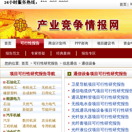
首页
|
可行性报告
首页
商业计划书
PPP咨询
项目建议书
资金
报告范文
专家答疑
经典案例
报告专区
您的位置:
首页
>
可行性研究报告
>
信息通信
>
通信设备
项目可行性研究报告导航
通信设备项目可行性研究报告
石油化工
卫星导航项目可行性研究报告
精细化工
有机化工
无机化工
通信电缆供气项目可行性研究报
橡胶塑料
合成材料
日用化工
通讯塑料管项目可行性研究报告
能源电力
无线电水壶项目可行性研究报告
石油
天然气
电力电气
煤炭
新能源
节能环保
无线通讯传输设备项目可行性研
汽车机械
光钎放大器项目可行性研究报告
汽车
数控机床
农业机械
光纤膏项目可行性研究报告
工程机械
通用机械
专用机械
光纤液位仪项目可行性研究报告
冶金矿产