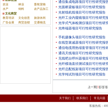
农林牧渔
通信集成电路项目可行性研究报
农业
林业
畜牧宠物
光面桥梁板项目可行性研究报告
水产
饲料
农产品加工
光射线机线项目可行性研究报告
文化商贸
光纤工业内窥镜项目可行性研究
教育培训
文化创意
旅游休闲
广告会展
商贸连锁
交通物流
光学式气体检测仪项目可行性研
光终端器项目可行性研究报告
手机摄像头项目可行性研究报告
在线型衰减器项目可行性研究报
通信电缆用热缩套管项目可行性
通讯天线项目可行性研究报告
无线吧台呼叫器项目可行性研究
光纤模场直径测试项目可行性研
光纤总配线架项目可行性研究报
光学纯试剂项目可行性研究报告
上一页
[
1
][
2
][
3
][
关于我们
联系我们
常见问题
客服热线：400-86