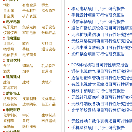
钢铁
有色金属
稀土
移动电话项目可行性研究报告
贵金属
合金材料
冶金原料
手机设计项目可行性研究报告
非金属
矿产资源
通信车辆项目可行性研究报告
电子电器
电子元件
集成电路
电子设备
通信广播机房设备项目可行性研
仪器仪表
家用电器
数码产品
无线扩频通信项目可行性研究报
信息通信
无线网络应用项目可行性研究报
计算机
软件
互联网
无线中继直放站项目可行性研究
物联网
手机
通信设备
光纤耦合项目可行性研究报告
电信服务
电子商务
食品饮料
POS终端机项目可行性研究报告
食品
调味品
乳品饮料
酒类
烟草
食用油
通信电缆供气项目可行性研究报
建筑建材
通信用塑料管项目可行性研究报
建筑
建材
房地产
有线电视放大器箱项目可行性研
家具家居
有线手柄项目可行性研究报告
纺织轻工
无线针孔摄像机项目可行性研究
纺织服装
皮革制鞋
文体用品
无线终端设备项目可行性研究报
纸业包装
玻璃陶瓷
轻工产品
制药医疗
光学塑胶透镜项目可行性研究报
化学制药
中药
生物制药
原料药
兽药
医疗器械
无线移动车载传真机项目可行性
保健品
医疗服务
手机涂料项目可行性研究报告