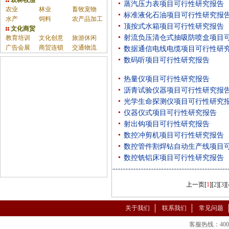
农林牧渔
蒸汽压力表项目可行性研究报告
农业
林业
畜牧宠物
标准液化石油项目可行性研究报
水产
饲料
农产品加工
顶按式水箱项目可行性研究报告
文化商贸
射流负压清仓式抽吸防喷盒项目
教育培训
文化创意
旅游休闲
广告会展
商贸连锁
交通物流
数据通信电线电缆项目可行性研
数码听项目可行性研究报告
热量仪项目可行性研究报告
沥青试验仪器项目可行性研究报
光学生命探测仪项目可行性研究
仪器仪式项目可行性研究报告
射出钩项目可行性研究报告
数控冲剪机项目可行性研究报告
数控管件割焊钻自动生产线项目
数控铣铝床项目可行性研究报告
上一页
[
1
][
2
][
3
][
关于我们
联系我们
常见问题
客服热线：400-86