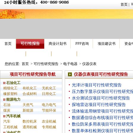
首页
|
可行性报告
首页
商业计划书
PPP咨询
项目建议书
资金
报告范文
专家答疑
经典案例
报告专区
您的位置:
首页
>
可行性研究报告
>
电子电器
>
仪器仪表
项目可行性研究报告导航
仪器仪表项目可行性研究报告
石油化工
光泽计项目可行性研究报告
精细化工
有机化工
无机化工
压力数字显示仪项目可行性研究
橡胶塑料
合成材料
日用化工
水分测试仪项目可行性研究报告
能源电力
探地雷达项目可行性研究报告
石油
天然气
电力电气
煤炭
新能源
节能环保
流体输送用钢管项目可行性研究
汽车机械
数据通信综合布线项目可行性研
汽车
数控机床
农业机械
数位防呆多用表项目可行性研究
工程机械
通用机械
专用机械
数显单体柱检测仪项目可行性研
冶金矿产