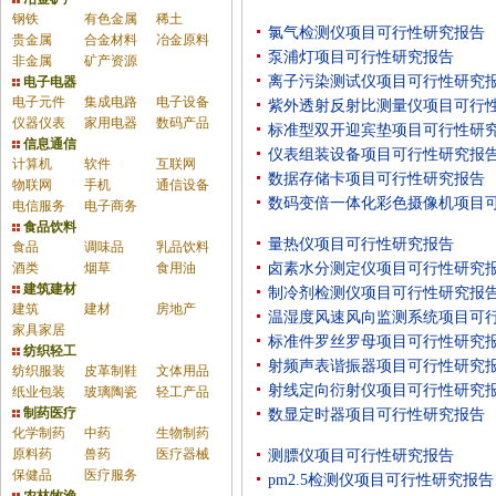
钢铁
有色金属
稀土
氯气检测仪项目可行性研究报告
贵金属
合金材料
冶金原料
泵浦灯项目可行性研究报告
非金属
矿产资源
离子污染测试仪项目可行性研究
电子电器
电子元件
集成电路
电子设备
紫外透射反射比测量仪项目可行
仪器仪表
家用电器
数码产品
标准型双开迎宾垫项目可行性研
信息通信
仪表组装设备项目可行性研究报
计算机
软件
互联网
数据存储卡项目可行性研究报告
物联网
手机
通信设备
数码变倍一体化彩色摄像机项目
电信服务
电子商务
食品饮料
量热仪项目可行性研究报告
食品
调味品
乳品饮料
酒类
烟草
食用油
卤素水分测定仪项目可行性研究
建筑建材
制冷剂检测仪项目可行性研究报
建筑
建材
房地产
温湿度风速风向监测系统项目可
家具家居
标准件罗丝罗母项目可行性研究
纺织轻工
射频声表谐振器项目可行性研究
纺织服装
皮革制鞋
文体用品
射线定向衍射仪项目可行性研究
纸业包装
玻璃陶瓷
轻工产品
制药医疗
数显定时器项目可行性研究报告
化学制药
中药
生物制药
原料药
兽药
医疗器械
测膘仪项目可行性研究报告
保健品
医疗服务
pm2.5检测仪项目可行性研究报告