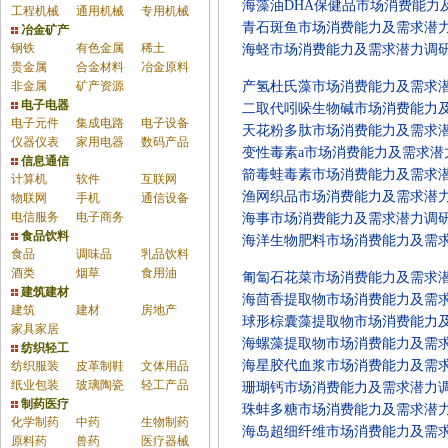
海藻油DHA保健品市场消费能力
工程机械
通用机械
专用机械
青石斑鱼市场消费能力及需求潜
冶金矿产
钢铁
有色金属
稀土
海蛏市场消费能力及需求潜力调
贵金属
合金材料
冶金原料
非金属
矿产资源
产氢杜氏藻市场消费能力及需求
电子电器
二取代吲哚生物碱市场消费能力
电子元件
集成电路
电子设备
天花粉多肽市场消费能力及需求
仪器仪表
家用电器
数码产品
变性毒素a市场消费能力及需求潜
信息通信
箭毒蛙毒素市场消费能力及需求
计算机
软件
互联网
渔网织品市场消费能力及需求潜
物联网
手机
通信设备
电信服务
电子商务
海事市场消费能力及需求潜力调
食品饮料
海洋生物肥料市场消费能力及需
食品
调味品
乳品饮料
酒类
烟草
食用油
匍匐石花菜市场消费能力及需求
建筑建材
海茴香提取物市场消费能力及需
建筑
建材
房地产
球形棕囊藻提取物市场消费能力
家具家居
海螺藻提取物市场消费能力及需
纺织轻工
海星胶代血浆市场消费能力及需
纺织服装
皮革制鞋
文体用品
纸业包装
玻璃陶瓷
轻工产品
珊瑚钙市场消费能力及需求潜力
制药医疗
珠蚌多糖市场消费能力及需求潜
化学制药
中药
生物制药
海岛超细纤维市场消费能力及需
原料药
兽药
医疗器械