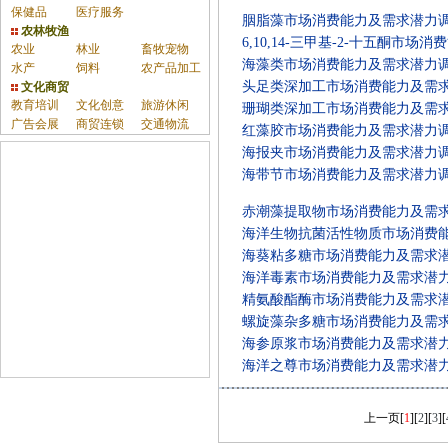
保健品
医疗服务
胭脂藻市场消费能力及需求潜力
农林牧渔
6,10,14-三甲基-2-十五酮市
农业
林业
畜牧宠物
海藻类市场消费能力及需求潜力
水产
饲料
农产品加工
头足类深加工市场消费能力及需
文化商贸
教育培训
文化创意
旅游休闲
珊瑚类深加工市场消费能力及需
广告会展
商贸连锁
交通物流
红藻胶市场消费能力及需求潜力
海报夹市场消费能力及需求潜力
海带节市场消费能力及需求潜力
赤潮藻提取物市场消费能力及需
海洋生物抗菌活性物质市场消费
海葵粘多糖市场消费能力及需求
海洋毒素市场消费能力及需求潜
精氨酸酯酶市场消费能力及需求
螺旋藻杂多糖市场消费能力及需
海参原浆市场消费能力及需求潜
海洋之尊市场消费能力及需求潜
上一页
[
1
][
2
][
3
][