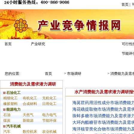
首页
|
市场调研
首页
产业研究
可行性
节能评
业务介绍
解决方案
调研案例
您的位置:
首页
>
市场调研
>
消费能力及需
消费能力及需求潜力调研
水产消费能力及需求潜力调研报
石油化工
精细化工
有机化工
无机化工
海莴苣药用活性成分市场消费能
橡胶塑料
合成材料
日用化工
海花礁提取物市场消费能力及需
能源电力
石油
天然气
电力电气
珠蚌多糖市场消费能力及需求潜
煤炭
新能源
节能环保
大环内酯糖苷市场消费能力及需
汽车机械
海洋核苷类化合物市场消费能力
汽车
数控机床
农业机械