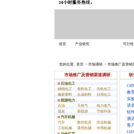
市场调研
首页
产业研究
可行性
业务介绍
解决方案
调研案例
您的位置:
首页
>
市场调研
>
市场推广及营销
市场推广及营销渠道调研
软
石油化工
C
精细化工
有机化工
无机化工
教
橡胶塑料
合成材料
日用化工
实
能源电力
语
石油
天然气
电力电气
煤炭
新能源
节能环保
软
汽车机械
酒
汽车
数控机床
农业机械
客
工程机械
通用机械
专用机械
O
冶金矿产