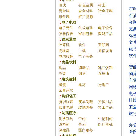
钢铁
有色金属
稀土
C
贵金属
合金材料
冶金原料
石
非金属
矿产资源
金
电子电器
电子元件
集成电路
电子设备
支
仪器仪表
家用电器
数码产品
标
信息通信
文
计算机
软件
互联网
旅
物联网
手机
通信设备
软
电信服务
电子商务
食品饮料
智
食品
调味品
乳品饮料
酒类
烟草
食用油
物
建筑建材
车
建筑
建材
房地产
网
家具家居
电
纺织轻工
排
纺织服装
皮革制鞋
文体用品
安
纸业包装
玻璃陶瓷
轻工产品
制药医疗
旅
化学制药
中药
生物制药
原料药
兽药
医疗器械
办
保健品
医疗服务
医