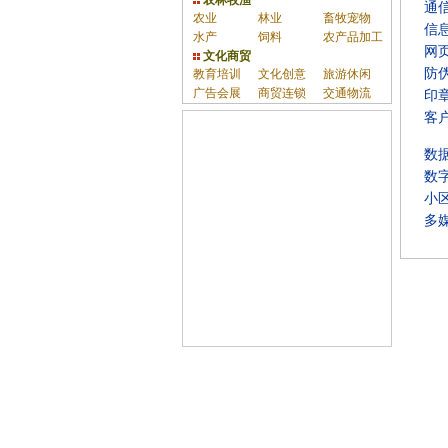
农林牧渔
通
农业
林业
畜牧宠物
信
水产
饲料
农产品加工
网
文化商贸
防
教育培训
文化创意
旅游休闲
广告会展
商贸连锁
交通物流
印
客
数
数
小
多