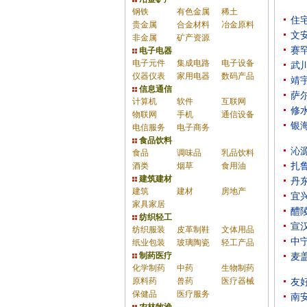
钢铁
有色金属
稀土
住
贵金属
合金材料
冶金原料
文
非金属
矿产资源
赛
电子电器
电子元件
集成电路
电子设备
武
仪器仪表
家用电器
数码产品
靖
信息通信
萨
计算机
软件
互联网
修
物联网
手机
通信设备
银
电信服务
电子商务
食品饮料
沁
食品
调味品
乳品饮料
酒类
烟草
食用油
扎
建筑建材
丹
建筑
建材
房地产
宜
家具家居
醴
纺织轻工
宣
纺织服装
皮革制鞋
文体用品
中
纸业包装
玻璃陶瓷
轻工产品
制药医疗
麦
化学制药
中药
生物制药
原料药
兽药
医疗器械
友
保健品
医疗服务
南