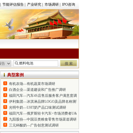
|
节能评估报告
|
产业研究
|
市场调研
|
IPO咨询
典型案例
1
有机农场—有机蔬菜市场调研
2
白酒企业—渠道建设和广告推广调研
3
福田汽车—汽车4S店售后服务客户满意度调研
4
伊利集团—冰淇淋品牌LOGO及品牌名称测试调研
5
光明牛奶—UHT奶产品口味测试调研
6
福田汽车—俄罗斯轻卡汽车>市场消费者U&A调研
7
九阳股份—中国豆类粮食零售市场渠道调研
8
三元杯酸奶—广告创意测试调研