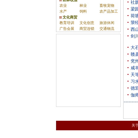
农林牧渔
社
农业
林业
畜牧宠物
梁
水产
饲料
农产品加工
荷
文化商贸
荥
教育培训
文化创意
旅游休闲
广告会展
商贸连锁
交通物流
西
剑
大
赣
兖
咸
天
习
德
伽
关