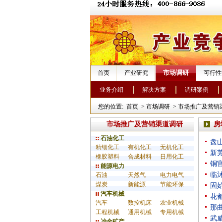
市场调研
首页
产业研究
可行性
业务介绍
解决方案
调研案例
您的位置:
首页
>
市场调研
>
市场推广及营销
市场推广及营销渠道调研
房
石油化工
盘
精细化工
有机化工
无机化工
新
橡胶塑料
合成材料
日用化工
铜
能源电力
临
石油
天然气
电力电气
煤炭
新能源
节能环保
固
汽车机械
花
汽车
数控机床
农业机械
那
工程机械
通用机械
专用机械
武
冶金矿产